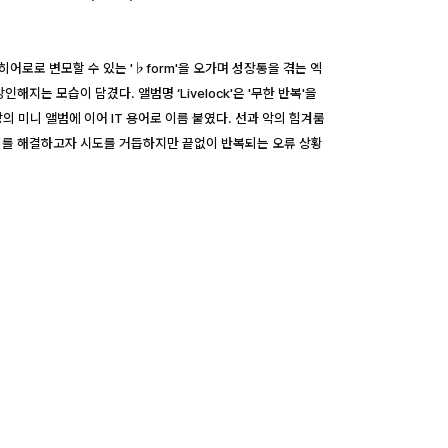
위 히어로로 변모할 수 있는 '♭form'을 오가며 성장통을 겪는 엑
는 모습이 담겼다. 앨범명 ‘Livelock'은 '무한 반복'을
의 미니 앨범에 이어 IT 용어로 이름 붙였다. 선과 악의 힘겨룸
이어 이를 해결하고자 시도를 거듭하지만 끝없이 반복되는 오류 상황