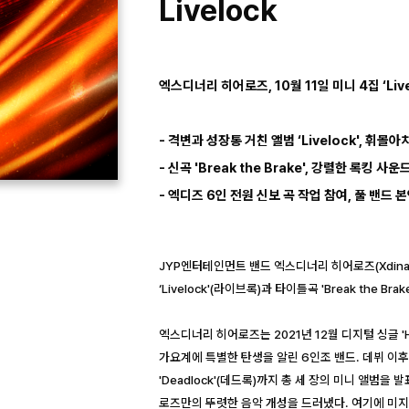
Livelock
엑스디너리 히어로즈, 10월 11일 미니 4집 ‘Livel
- 격변과 성장통 거친 앨범 ‘Livelock', 휘
- 신곡 'Break the Brake', 강렬한 록킹
- 엑디즈 6인 전원 신보 곡 작업 참여, 풀 밴드 
JYP엔터테인먼트 밴드 엑스디너리 히어로즈(Xdinary H
‘Livelock'(라이브록)과 타이틀곡 'Break the 
엑스디너리 히어로즈는 2021년 12월 디지털 싱글 'H
가요계에 특별한 탄생을 알린 6인조 밴드. 데뷔 이후 'Hello
'Deadlock'(데드록)까지 총 세 장의 미니 앨범
로즈만의 뚜렷한 음악 개성을 드러냈다. 여기에 미지의