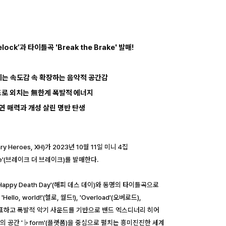
ock’과 타이틀곡 'Break the Brake' 발매!
몰아치는 속도감 속 확장하는 음악적 공간감
 사운드로 외치는 無한계 폭발적 에너지
본연 매력과 개성 살린 명반 탄생
eroes, XH)가 2023년 10월 11일 미니 4집
Brake'(브레이크 더 브레이크)를 발매한다.
appy Death Day'(해피 데스 데이)와 동명의 타이틀곡으로
, world!'(헬로, 월드!), 'Overload'(오버로드),
을 발표하고 폭발적 악기 사운드를 기반으로 밴드 엑스디너리 히어
 공간 '♭form'(플랫폼)을 중심으로 펼치는 흥미진진한 세계